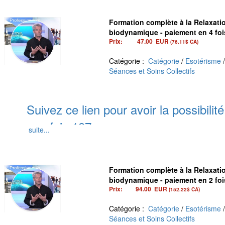
Formation complète à la Relaxati
biodynamique - paiement en 4 foi
Prix:
47.00
EUR
(76.11$ CA)
Catégorie :
Catégorie
/
Esotérisme
Séances et Soins Collectifs
Suivez ce lien pour avoir la possibilit
une fois 187 euros
suite...
Suivez ce lien pour avoir la possibilit
deux fois 94
euros au lieu d'une fois
Formation complète à la Relaxati
biodynamique - paiement en 2 foi
Prix:
94.00
EUR
(152.22$ CA)
Pour suivre la vibra conférence s
Catégorie :
Catégorie
/
Esotérisme
Séances et Soins Collectifs