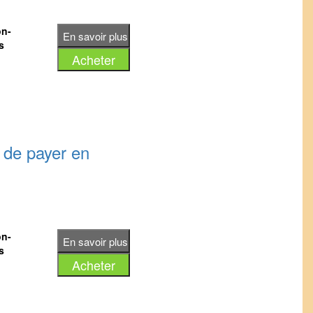
on-
s
/
é de payer en
é de payer en
 187 euros
on-
s
ur You Tube
/