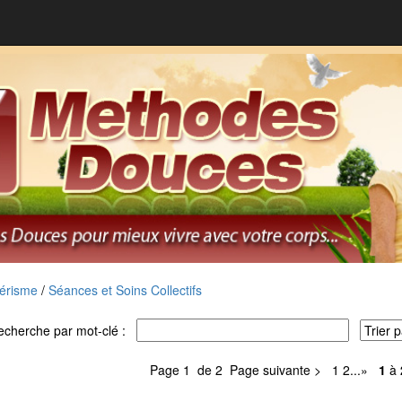
érisme
/
Séances et Soins Collectifs
echerche par mot-clé :
Page 1 de 2
Page suivante >
1
2
...
»
1
à