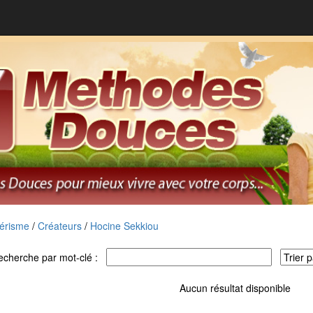
érisme
/
Créateurs
/
Hocine Sekkiou
echerche par mot-clé :
Aucun résultat disponible