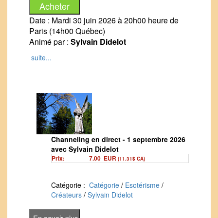
Date : Mardi 30 juin 2026 à 20h00 heure de
Paris (14h00 Québec)
Animé par :
Sylvain Didelot
Bonjour à tous,
suite...
Je vous propose une séance de Channeling
en DIRECT à 20h00
Appliquant ainsi mon chemin de vie en
diffusant les messages des guides de
lumières des autres dimensions, je vous
propose chaque mois de participer à cette
Channeling en direct - 1 septembre 2026
séance en LIVE.
avec Sylvain Didelot
'Assister en DIRECT à cette séance vous
Prix:
7.00
EUR
(11.31$ CA)
apportera toute l'’énergie du moment.
Effectivement, avant la séance, je
Catégorie :
Catégorie
/
Esotérisme
/
demanderais à vos guides personnels de
Créateurs
/
Sylvain Didelot
vous rejoindre et de vous apporter, en plus du
message délivré qui sera celui des énergies