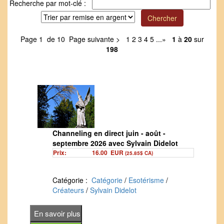
Recherche par mot-clé :
Page 1 de 10
Page suivante >
1
2
3
4
5
...
»
1
à
20
sur
198
Channeling en direct juin - août -
septembre 2026 avec Sylvain Didelot
Prix:
16.00
EUR
(25.85$ CA)
Catégorie :
Catégorie
/
Esotérisme
/
Créateurs
/
Sylvain Didelot