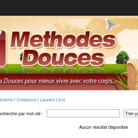
érisme
/
Créateurs
/
Laurent Lévy
echerche par mot-clé :
Aucun résultat disponible