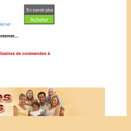
ternet
 Internet…
s dizaines de commandes à chaque lancement ?
 Z est sur cette page !
qu’il utilise pour vendre des milliers d’exemplaires
 services…
 copier de A à Z !
uvrir…