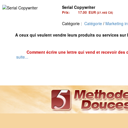
Serial Copywriter
Prix:
17.00
EUR
(27.46$ CA)
Catégorie :
Catégorie
/
Marketing in
A ceux qui veulent vendre leurs produits ou services sur
Comment écrire une lettre qui vend et recevoir de
suite...
La méthode pas à pas de A à
Un expert en copywriting vous dévoile la méthode exacte 
de produits et
Et vous dit comment le
Dans cette lettre, vous allez déco