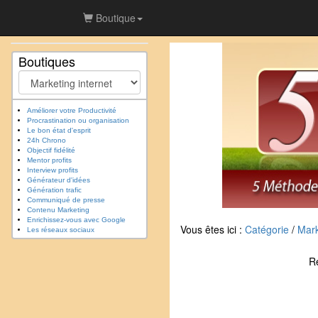
Boutique
Boutiques
Améliorer votre Productivité
Procrastination ou organisation
Le bon état d'esprit
24h Chrono
Objectif fidélité
Mentor profits
Interview profits
Générateur d'idées
Génération trafic
Communiqué de presse
Contenu Marketing
Enrichissez-vous avec Google
Vous êtes ici :
Catégorie
/
Mark
Les réseaux sociaux
R