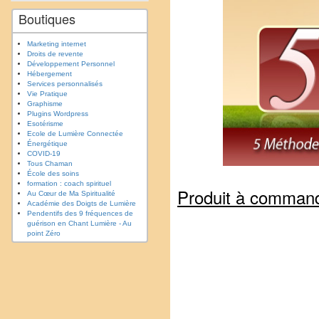
Boutiques
Marketing internet
Droits de revente
Développement Personnel
Hébergement
Services personnalisés
Vie Pratique
Graphisme
Plugins Wordpress
Esotérisme
Ecole de Lumière Connectée
Énergétique
COVID-19
Tous Chaman
École des soins
formation : coach spirituel
Produit à comman
Au Cœur de Ma Spiritualité
Académie des Doigts de Lumière
Pendentifs des 9 fréquences de
guérison en Chant Lumière - Au
point Zéro